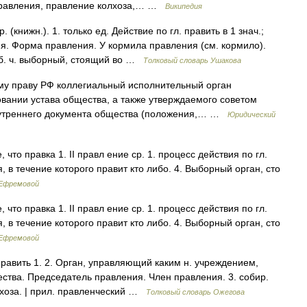
 правления, правление колхоза,… …
Википедия
книжн.). 1. только ед. Действие по гл. править в 1 знач.;
я. Форма правления. У кормила правления (см. кормило).
, б. ч. выборный, стоящий во …
Толковый словарь Ушакова
му праву РФ коллегиальный исполнительный орган
овании устава общества, а также утверждаемого советом
нутреннего документа общества (положения,… …
Юридический
, что правка 1. II правл ение ср. 1. процесс действия по гл.
я, в течение которого правит кто либо. 4. Выборный орган, сто
 Ефремовой
, что правка 1. II правл ение ср. 1. процесс действия по гл.
я, в течение которого правит кто либо. 4. Выборный орган, сто
 Ефремовой
равить 1. 2. Орган, управляющий каким н. учреждением,
ества. Председатель правления. Член правления. 3. собир.
лхоза. | прил. правленческий …
Толковый словарь Ожегова