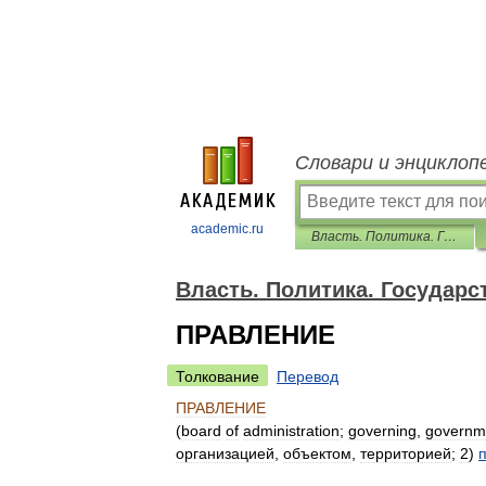
Словари и энциклоп
academic.ru
Власть. Политика. Государственная служба. Словарь
Власть. Политика. Государс
ПРАВЛЕНИЕ
Толкование
Перевод
ПРАВЛЕНИЕ
(
board
of
administration
;
governing
,
governm
организацией
,
объектом
,
территорией
;
2
)