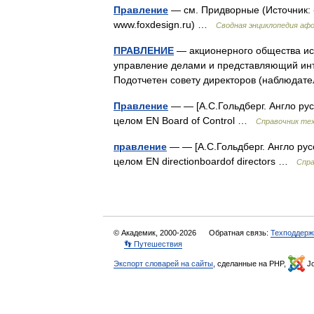
Правление
— см. Придворные (Источник: 
www.foxdesign.ru) …
Сводная энциклопедия аф
ПРАВЛЕНИЕ
— акционерного общества ис
управление делами и представляющий инт
Подотчетен совету директоров (наблюда
Правление
— — [А.С.Гольдберг. Англо русс
целом EN Board of Control …
Справочник тех
правление
— — [А.С.Гольдберг. Англо русс
целом EN directionboardof directors …
Спра
© Академик, 2000-2026
Обратная связь:
Техподдерж
👣 Путешествия
Экспорт словарей на сайты
, сделанные на PHP,
Jo