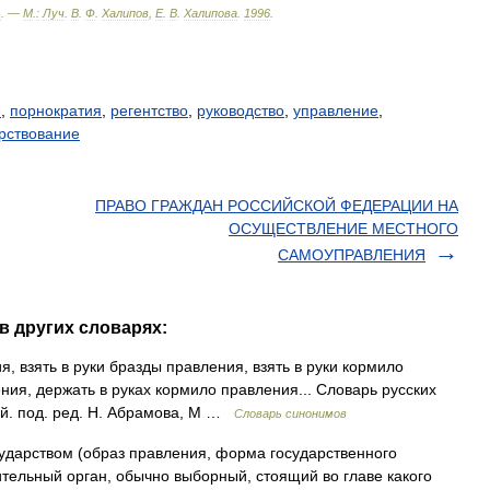
ь
. —
М
.
:
Луч
.
В
.
Ф
.
Халипов
,
Е
.
В
.
Халипова
.
1996
.
е
,
порнократия
,
регентство
,
руководство
,
управление
,
рствование
ПРАВО ГРАЖДАН РОССИЙСКОЙ ФЕДЕРАЦИИ НА
ОСУЩЕСТВЛЕНИЕ МЕСТНОГО
САМОУПРАВЛЕНИЯ
в других словарях:
, взять в руки бразды правления, взять в руки кормило
ния, держать в руках кормило правления... Словарь русских
й. под. ред. Н. Абрамова, М …
Словарь синонимов
дарством (образ правления, форма государственного
ительный орган, обычно выборный, стоящий во главе какого