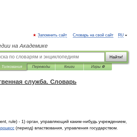
Запомнить сайт
Словарь на свой сайт
RU
едии на Академике
Найти!
Толкования
Переводы
Книги
Игры ⚽
твенная служба. Словарь
ent
,
rule
) -
1
)
орган
,
управляющий
каким
-
нибудь
учреждением
,
процесс
(
период
)
властвования
,
управления
государством
.